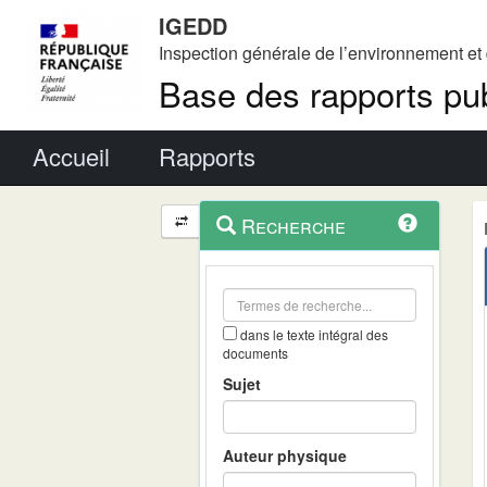
IGEDD
Inspection générale de l’environnement e
Base des rapports pub
Menu principal
Accueil
Rapports
Menu
Navigation
Recherche
contextuel
et
outils
annexes
dans le texte intégral des
documents
Sujet
Auteur physique