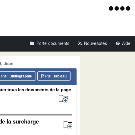
Menu
d'acce
Porte-documents
Nouveautés
Aide
S, Jean
PDF Bibliographie
PDF Tableau
ter tous les documents de la page
 de la surcharge