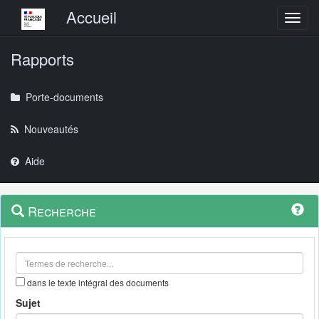
Menu principal
Accueil
Toggl
Rapports
Porte-documents
Nouveautés
Aide
Menu
Navigation
Recherche
contextuel
et
outils
annexes
dans le texte intégral des documents
Sujet