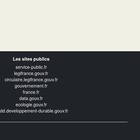
Les sites publics
service-public.fr
legifrance.gouv.fr
circulaire.legifrance.gouv.fr
gouvernement.fr
france.fr
data.gouv.fr
ecologie.gouv.fr
edd.developpement-durable.gouv.fr