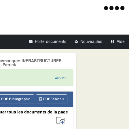
Menu
d'acce
Porte-documents
Nouveautés
Aide
, Thématique: INFRASTRUCTURES -
 Patrick
Annuler
PDF Bibliographie
PDF Tableau
ter tous les documents de la page