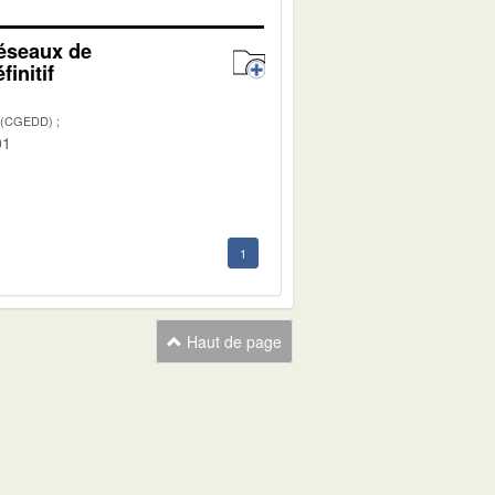
réseaux de
initif
 (CGEDD)
01
1
Haut de page