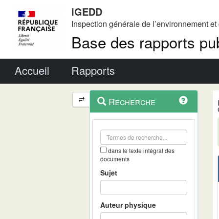
IGEDD
Inspection générale de l’environnement e
Base des rapports pub
Menu principal
Accueil
Rapports
Menu
Navigation
Recherche
contextuel
et
outils
annexes
dans le texte intégral des
documents
Sujet
Auteur physique