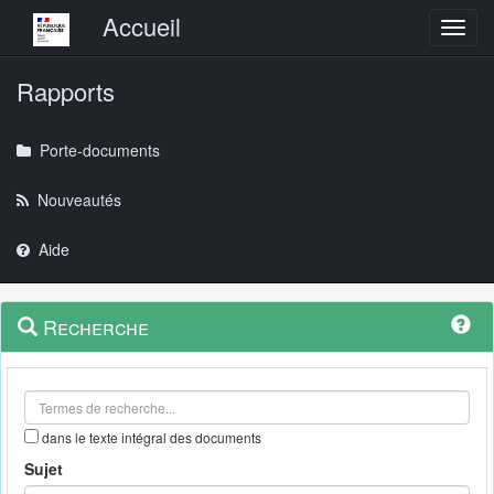
Menu principal
Accueil
Toggl
Rapports
Porte-documents
Nouveautés
Aide
Menu
Navigation
Recherche
contextuel
et
outils
annexes
dans le texte intégral des documents
Sujet