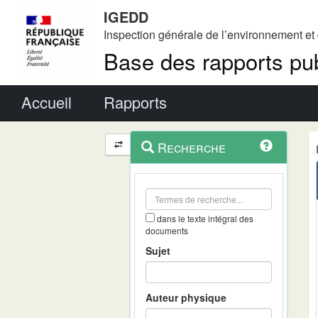
IGEDD
Inspection générale de l’environnement e
Base des rapports pub
Menu principal
Accueil
Rapports
Menu
Navigation
Recherche
contextuel
et
outils
annexes
dans le texte intégral des
documents
Sujet
Auteur physique