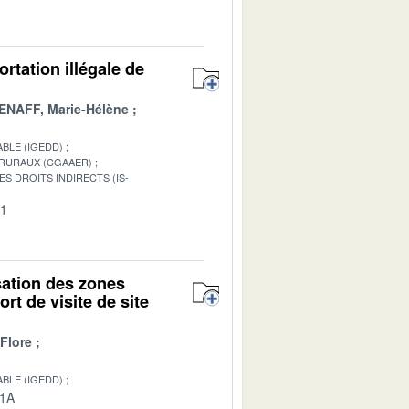
ortation illégale de
ENAFF, Marie-Hélène
BLE (IGEDD)
 RURAUX (CGAAER)
S DROITS INDIRECTS (IS-
01
isation des zones
rt de visite de site
Flore
BLE (IGEDD)
01A