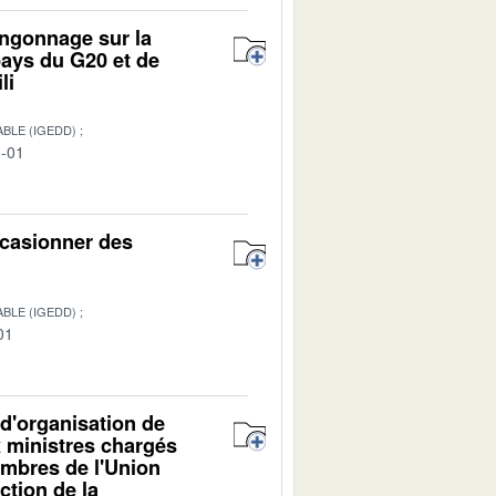
angonnage sur la
pays du G20 et de
li
BLE (IGEDD)
8-01
ccasionner des
BLE (IGEDD)
01
d'organisation de
x ministres chargés
embres de l'Union
ction de la