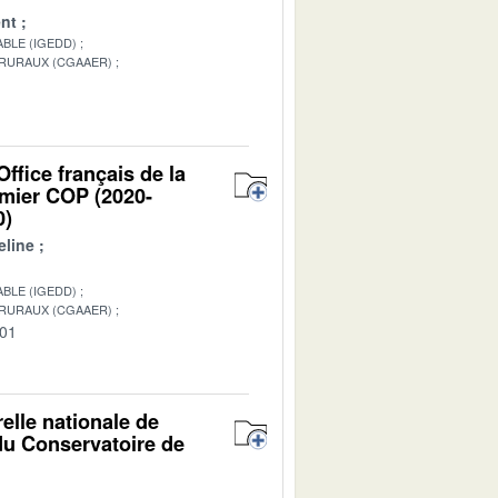
nt
BLE (IGEDD)
 RURAUX (CGAAER)
1
ffice français de la
emier COP (2020-
0)
line
BLE (IGEDD)
 RURAUX (CGAAER)
-01
elle nationale de
 du Conservatoire de