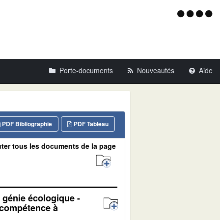
Menu
d'acce
Porte-documents
Nouveautés
Aide
PDF Bibliographie
PDF Tableau
ter tous les documents de la page
u génie écologique -
n compétence à