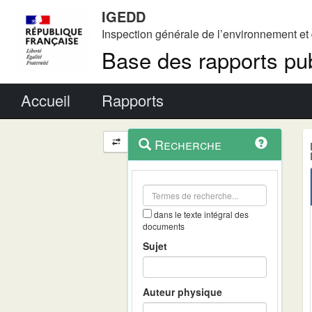
IGEDD
Inspection générale de l’environnement e
Base des rapports pub
Menu principal
Accueil
Rapports
Menu
Navigation
Recherche
contextuel
et
outils
annexes
dans le texte intégral des
documents
Sujet
Auteur physique