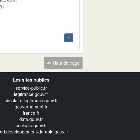
 (CGEDD)
-01
1
Haut de page
Les sites publics
service-public.fr
legifrance.gouv.fr
circulaire.legifrance.gouv.fr
gouvernement.fr
france.fr
data.gouv.fr
ecologie.gouv.fr
edd.developpement-durable.gouv.fr