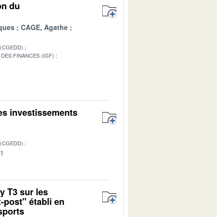
on du
ques
CAGE, Agathe
 (CGEDD)
DES FINANCES (IGF)
des investissements
 (CGEDD)
01
y T3 sur les
-post" établi en
sports