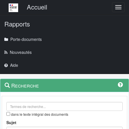
Menu principal
Accueil
Toggl
Rapports
Porte-documents
Nouveautés
Aide
Menu
Navigation
Recherche
contextuel
et
outils
annexes
dans le texte intégral des documents
Sujet