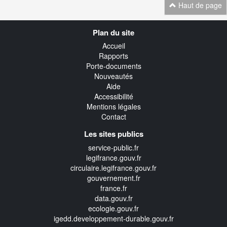
Haut de page
Navigation
Plan du site
transverse
Accueil
Rapports
Porte-documents
Nouveautés
Aide
Accessibilité
Mentions légales
Contact
Les sites publics
service-public.fr
legifrance.gouv.fr
circulaire.legifrance.gouv.fr
gouvernement.fr
france.fr
data.gouv.fr
ecologie.gouv.fr
igedd.developpement-durable.gouv.fr