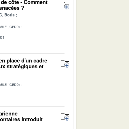
t de côte - Comment
menacées ?
, Boris
BLE (IGEDD)
-01
en place d'un cadre
ux stratégiques et
BLE (IGEDD)
1
tarienne
lontaires introduit