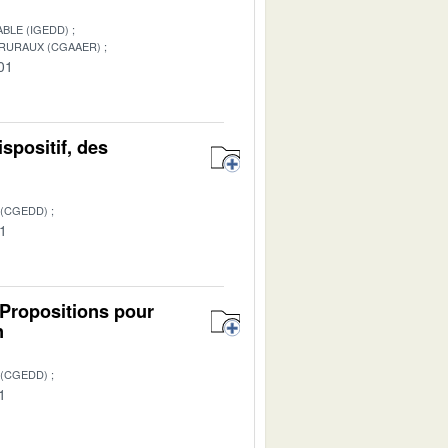
BLE (IGEDD)
 RURAUX (CGAAER)
01
ispositif, des
 (CGEDD)
01
 Propositions pour
n
 (CGEDD)
1