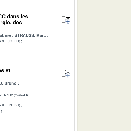
CC dans les
rgie, des
abine
STRAUSS, Marc
BLE (IGEDD)
1
es et
, Bruno
 RURAUX (CGAAER)
BLE (IGEDD)
01