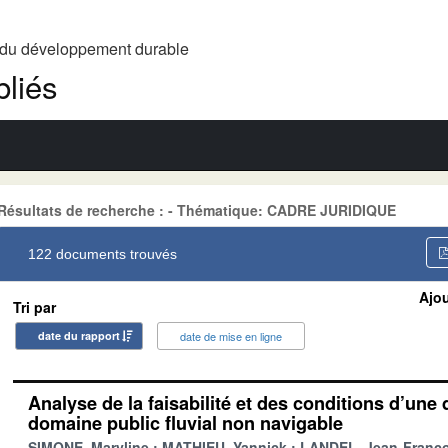
t du développement durable
liés
Résultats de recherche : - Thématique: CADRE JURIDIQUE
122 documents trouvés
Ajou
Tri par
date du rapport
date de mise en ligne
Analyse de la faisabilité et des conditions d’une 
domaine public fluvial non navigable
SIMONE, Maryline
MATHIEU, Yannick
LANDEL, Jean-Franço