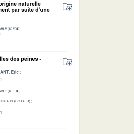
origine naturelle
ment par suite d’une
BLE (IGEDD)
01
les des peines -
ANT, Eric
BLE (IGEDD)
 RURAUX (CGAAER)
01