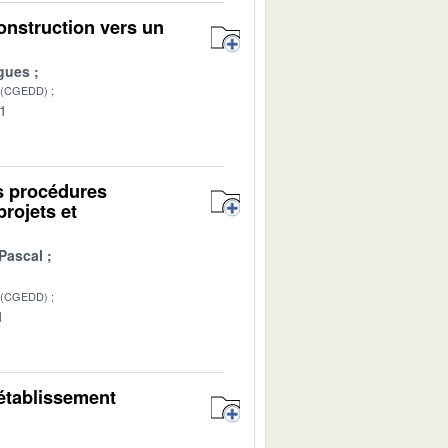
onstruction vers un
gues
 (CGEDD)
01
es procédures
projets et
Pascal
 (CGEDD)
1
’établissement