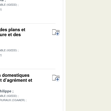
BLE (IGEDD)
01
des plans et
ure et des
BLE (IGEDD)
01
on domestiques
t d’agrément et
hilippe
BLE (IGEDD)
 RURAUX (CGAAER)
1