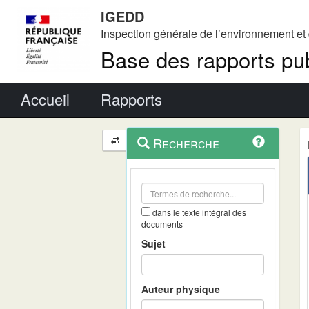
IGEDD
Inspection générale de l’environnement e
Base des rapports pub
Menu principal
Accueil
Rapports
Menu
Navigation
Recherche
contextuel
et
outils
annexes
dans le texte intégral des
documents
Sujet
Auteur physique