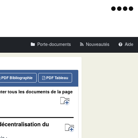
Menu
d'acce
Porte-documents
Nouveautés
Aide
PDF Bibliographie
PDF Tableau
ter tous les documents de la page
décentralisation du
is