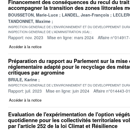
Financement des conséquences du recul du trai
accompagner la transition des zones littorales 
BOUSSETON, Marie-Luce
LANDEL, Jean-François
LECLERC
TANDONNET, Maxime
INSPECTION GENERALE DE L'ENVIRONNEMENT ET DU DEVELOPPEMENT DURA
INSPECTION GENERALE DE L'ADMINISTRATION (IGA)
Rapport: nov. 2023
Mise en ligne: mars 2024
Affaire n°014917
Accéder à la notice
Préparation du rapport au Parlement sur la mise 
réglementaire adapté pour le recyclage des méta
critiques par agromine
BRULE, Karine
INSPECTION GENERALE DE L'ENVIRONNEMENT ET DU DEVELOPPEMENT DURA
Rapport: juil. 2023
Mise en ligne: juin 2024
Affaire n°014443-0
Accéder à la notice
Evaluation de l'expérimentation de l'option végé
quotidienne pour les collectivités territoriales vo
par l'article 252 de la loi Climat et Résilience