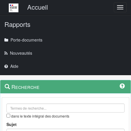
Menu principal
Accueil
Toggl
Rapports
Porte-documents
Nouveautés
Aide
Menu
Navigation
Recherche
contextuel
et
outils
annexes
dans le texte intégral des documents
Sujet