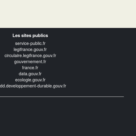
Les sites publics
service-public.fr
legifrance.gouv.fr
circulaire.legifrance.gouv.fr
gouvernement.fr
france.fr
data.gouv.fr
ecologie.gouv.fr
edd.developpement-durable.gouv.fr