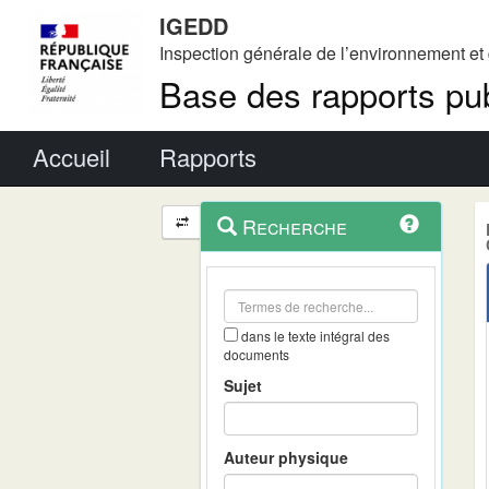
IGEDD
Inspection générale de l’environnement e
Base des rapports pub
Menu principal
Accueil
Rapports
Menu
Navigation
Recherche
contextuel
et
outils
annexes
dans le texte intégral des
documents
Sujet
Auteur physique