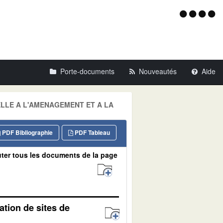
Menu
d'acce
Porte-documents
Nouveautés
Aide
RIELLE A L'AMENAGEMENT ET A LA
PDF Bibliographie
PDF Tableau
ter tous les documents de la page
tion de sites de