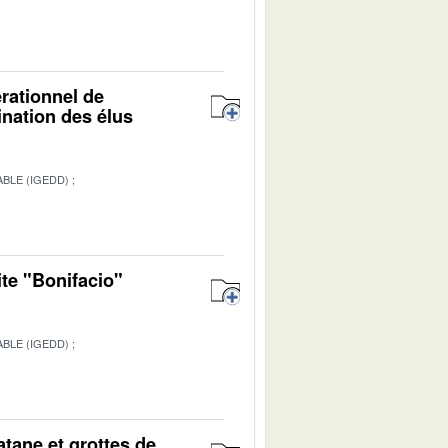
érationnel de
ination des élus
BLE (IGEDD)
ite "Bonifacio"
BLE (IGEDD)
1
atane et grottes de