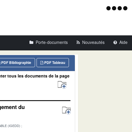
Menu
d'acce
Porte-documents
Nouveautés
Aide
PDF Bibliographie
PDF Tableau
ter tous les documents de la page
agement du
BLE (IGEDD)