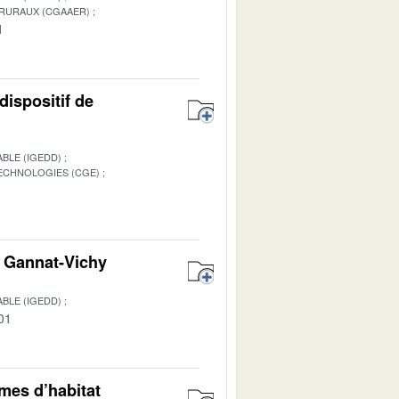
 RURAUX (CGAAER)
1
dispositif de
BLE (IGEDD)
TECHNOLOGIES (CGE)
1
on Gannat-Vichy
BLE (IGEDD)
01
rmes d’habitat