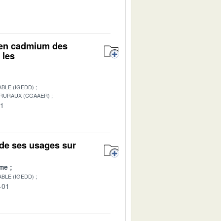
r en cadmium des
 les
BLE (IGEDD)
 RURAUX (CGAAER)
01
de ses usages sur
me
BLE (IGEDD)
-01