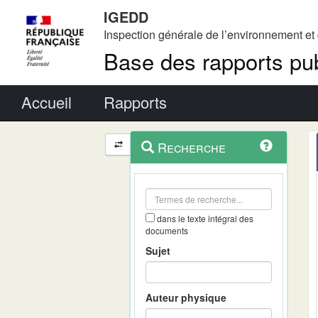
IGEDD
Inspection générale de l’environnement e
Base des rapports pub
Menu principal
Accueil
Rapports
Menu
Navigation
Recherche
contextuel
et
outils
annexes
dans le texte intégral des
documents
Sujet
Auteur physique