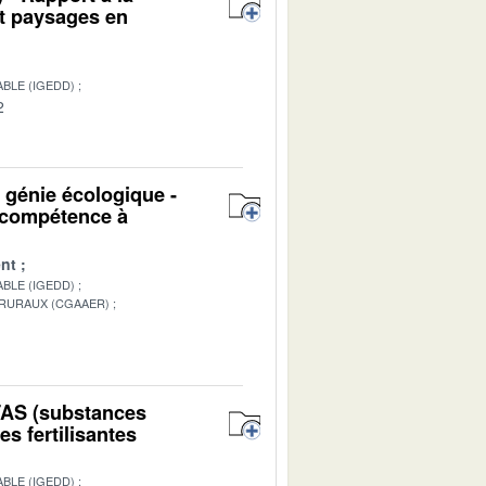
et paysages en
BLE (IGEDD)
2
u génie écologique -
n compétence à
nt
BLE (IGEDD)
 RURAUX (CGAAER)
1
PFAS (substances
s fertilisantes
BLE (IGEDD)