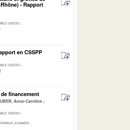
Rhône) - Rapport
BLE (IGEDD)
2
 Rapport en CSSPP
BLE (IGEDD)
2
es de financement
BER, Anne-Caroline
BLE (IGEDD)
 RURAUX (CGAAER)
1