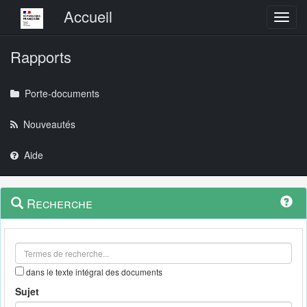
Menu principal
Accueil
Toggl
Rapports
Porte-documents
Nouveautés
Aide
Menu
Navigation
Recherche
contextuel
et
outils
annexes
dans le texte intégral des documents
Sujet