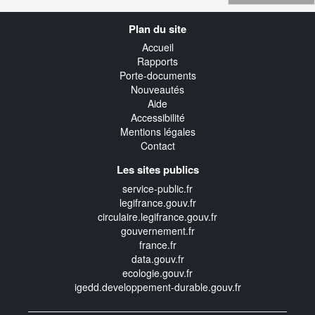
Navigation
Plan du site
transverse
Accueil
Rapports
Porte-documents
Nouveautés
Aide
Accessibilité
Mentions légales
Contact
Les sites publics
service-public.fr
legifrance.gouv.fr
circulaire.legifrance.gouv.fr
gouvernement.fr
france.fr
data.gouv.fr
ecologie.gouv.fr
igedd.developpement-durable.gouv.fr