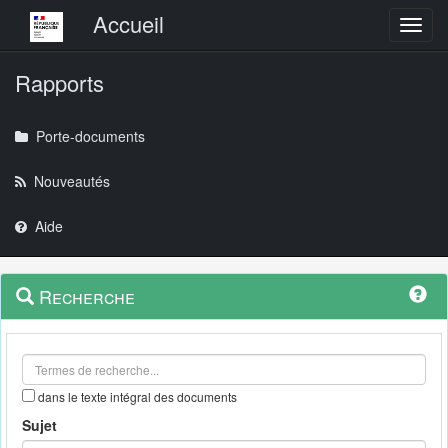
Menu principal
Accueil
Toggl
Rapports
Porte-documents
Nouveautés
Aide
Menu
Navigation
Recherche
contextuel
et
outils
annexes
dans le texte intégral des documents
Sujet