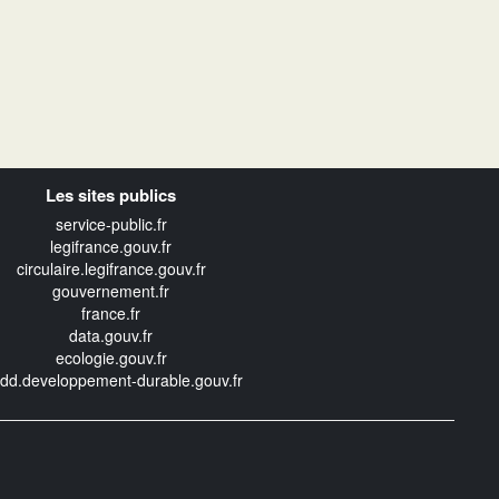
Les sites publics
service-public.fr
legifrance.gouv.fr
circulaire.legifrance.gouv.fr
gouvernement.fr
france.fr
data.gouv.fr
ecologie.gouv.fr
edd.developpement-durable.gouv.fr