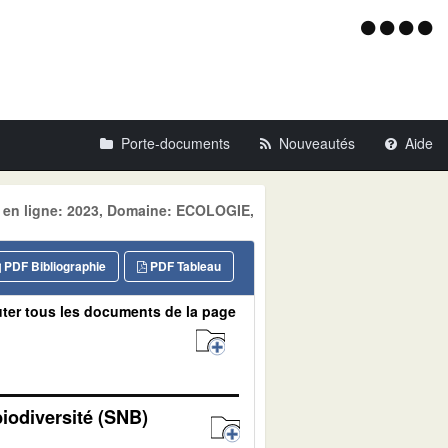
Menu
d'acce
Porte-documents
Nouveautés
Aide
e en ligne: 2023, Domaine: ECOLOGIE,
PDF Bibliographie
PDF Tableau
ter tous les documents de la page
biodiversité (SNB)