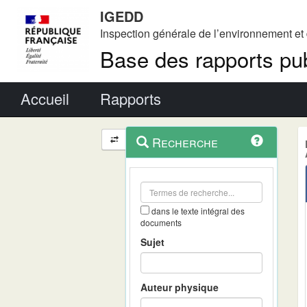
IGEDD
Inspection générale de l’environnement e
Base des rapports pub
Menu principal
Accueil
Rapports
Menu
Navigation
Recherche
contextuel
et
outils
annexes
dans le texte intégral des
documents
Sujet
Auteur physique