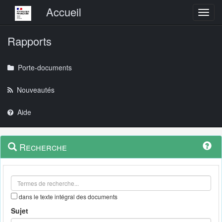
Menu principal
Accueil
Toggl
Rapports
Porte-documents
Nouveautés
Aide
Menu
Navigation
Recherche
contextuel
et
outils
annexes
dans le texte intégral des documents
Sujet