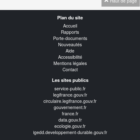
Haut de page
Navigation
Plan du site
transverse
Accueil
Rapports
Porte-documents
Nouveautés
Aide
Accessibilité
Mentions légales
Contact
Les sites publics
service-public.fr
legifrance.gouv.fr
circulaire.legifrance.gouv.fr
gouvernement.fr
france.fr
data.gouv.fr
ecologie.gouv.fr
igedd.developpement-durable.gouv.fr