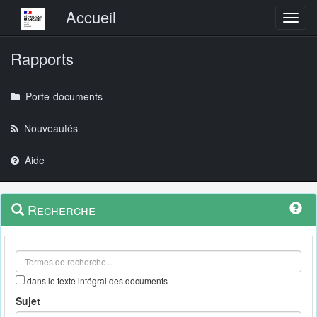
Menu principal
Accueil
Toggl
Rapports
Porte-documents
Nouveautés
Aide
Menu
Navigation
Recherche
contextuel
et
outils
annexes
dans le texte intégral des documents
Sujet