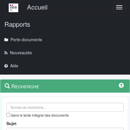
Menu principal
Accueil
Toggl
Rapports
Porte-documents
Nouveautés
Aide
Menu
Navigation
Recherche
contextuel
et
outils
annexes
dans le texte intégral des documents
Sujet