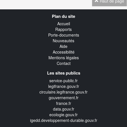
Haut de page
Navigation
Plan du site
transverse
Accueil
Rapports
Porte-documents
Nouveautés
Aide
Accessibilité
Mentions légales
Contact
Les sites publics
service-public.fr
legifrance.gouv.fr
circulaire.legifrance.gouv.fr
gouvernement.fr
france.fr
data.gouv.fr
ecologie.gouv.fr
igedd.developpement-durable.gouv.fr