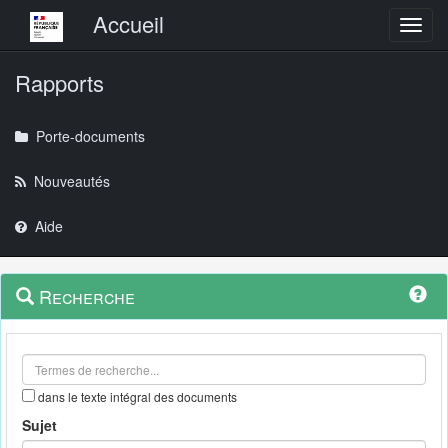
Menu principal
Accueil
Toggl
Rapports
Porte-documents
Nouveautés
Aide
Menu
Navigation
Recherche
contextuel
et
outils
annexes
dans le texte intégral des documents
Sujet