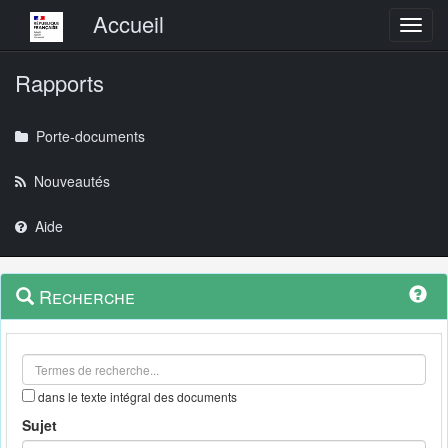
Menu principal
Accueil
Toggl
Rapports
Porte-documents
Nouveautés
Aide
Menu
Navigation
Recherche
contextuel
et
outils
annexes
dans le texte intégral des documents
Sujet