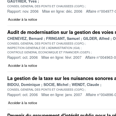
GAUTHIER, Yves
CONSEIL GENERAL DES PONTS ET CHAUSSEES (CGPC)
Rapport: nov. 2006
Mise en ligne: déc. 2006
Affaire n°004977-
Accéder à la notice
Audit de modernisation sur la gestion des voies
CHENEVEZ, Bernard
FRINGANT, Samuel
GILDER, Alfred
O
CONSEIL GENERAL DES PONTS ET CHAUSSEES (CGPC)
INSPECTION GENERALE DE L'ADMINISTRATION (IGA)
CONTROLE GENERAL ECONOMIQUE ET FINANCIER (CGEFi)
Rapport: oct. 2006
Mise en ligne: févr. 2007
Affaire n°004963-
Accéder à la notice
La gestion de la taxe sur les nuisances sonores
BIDOU, Dominique
SOCIE, Michel
WENDT, Claude
CONSEIL GENERAL DES PONTS ET CHAUSSEES (CGPC)
Rapport: oct. 2006
Mise en ligne: janv. 2007
Affaire n°004896-
Accéder à la notice
Devenir du groupement d'intérêt public pour la ré