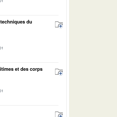
01
 techniques du
01
itimes et des corps
01