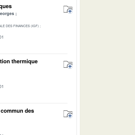
iques
eorges
LE DES FINANCES (IGF)
01
ation thermique
01
el commun des