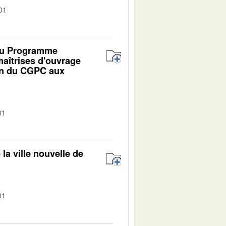
01
 du Programme
maîtrises d'ouvrage
ion du CGPC aux
01
la ville nouvelle de
01