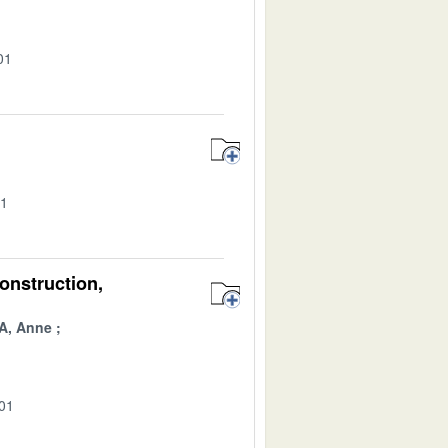
01
01
onstruction,
A, Anne
-01