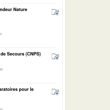
andeur Nature
01
s de Secours (CNPS)
01
ratoires pour le
01