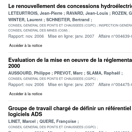
Le renouvellement des concessions hydroélectr
LETEURTROIS, Jean-Pierre
RAVARD, Jean-Louis
ROZEN, G
WINTER, Laurent
SCHNEITER, Bertrand
CONSEIL GENERAL DES PONTS ET CHAUSSEES (CGPC)
INSPECTION GENERA
CONSEIL GENERAL DES MINES (CGM)
Rapport: nov. 2006
Mise en ligne: janv. 2007
Affaire n°004639-
Accéder à la notice
Evaluation de la mise en oeuvre de la réglement
2000
AUSSOURD, Philippe
PREVOT, Marc
SLAMA, Raphaël
CONSEIL GENERAL DES PONTS ET CHAUSSEES (CGPC)
Rapport: nov. 2006
Mise en ligne: janv. 2007
Affaire n°004475-
Accéder à la notice
Groupe de travail chargé de définir un référenti
logiciels ADS
LINET, Marcel
QUERE, Françoise
CONSEIL GENERAL DES PONTS ET CHAUSSEES (CGPC)