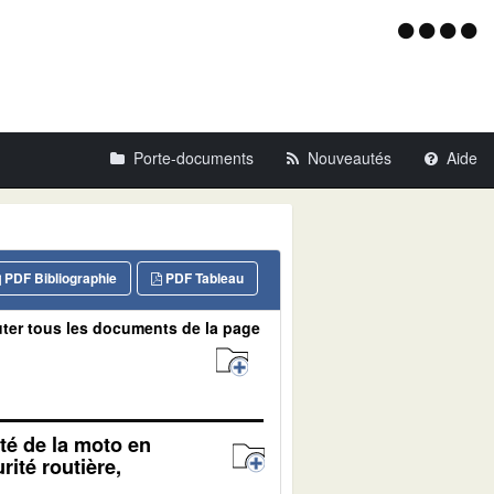
Menu
d'acce
Porte-documents
Nouveautés
Aide
PDF Bibliographie
PDF Tableau
ter tous les documents de la page
té de la moto en
rité routière,