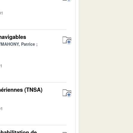
01
 navigables
'MAHONY, Patrice
01
 aériennes (TNSA)
01
habilitation de