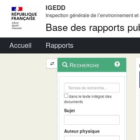
IGEDD
Inspection générale de l’environnement e
Base des rapports pub
Menu principal
Accueil
Rapports
Menu
Navigation
Recherche
contextuel
et
outils
annexes
dans le texte intégral des
documents
Sujet
Auteur physique