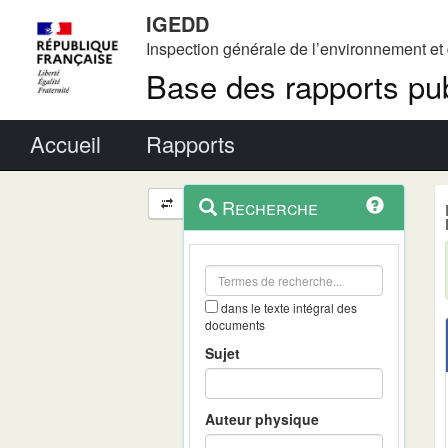
IGEDD
Inspection générale de l’environnement e
Base des rapports pub
Menu principal
Accueil
Rapports
Menu
Navigation
Recherche
contextuel
et
outils
annexes
dans le texte intégral des
documents
Sujet
Auteur physique