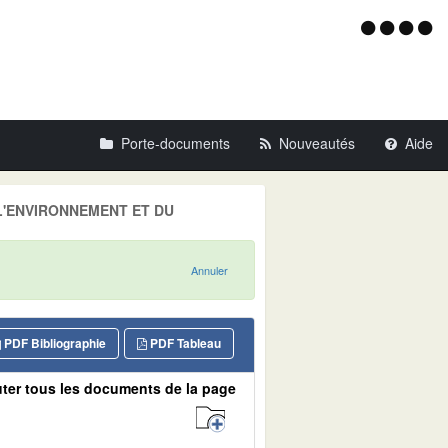
Menu
d'acce
Porte-documents
Nouveautés
Aide
E L'ENVIRONNEMENT ET DU
Annuler
PDF Bibliographie
PDF Tableau
ter tous les documents de la page