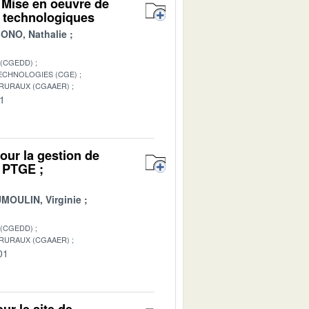
 Mise en oeuvre de
t technologiques
NO, Nathalie
 (CGEDD)
TECHNOLOGIES (CGE)
 RURAUX (CGAAER)
01
pour la gestion de
e PTGE ;
MOULIN, Virginie
 (CGEDD)
 RURAUX (CGAAER)
01
r le site de