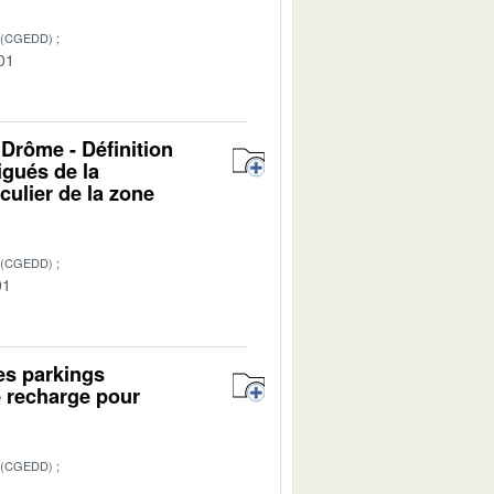
 (CGEDD)
01
 Drôme - Définition
igués de la
culier de la zone
 (CGEDD)
01
es parkings
e recharge pour
 (CGEDD)