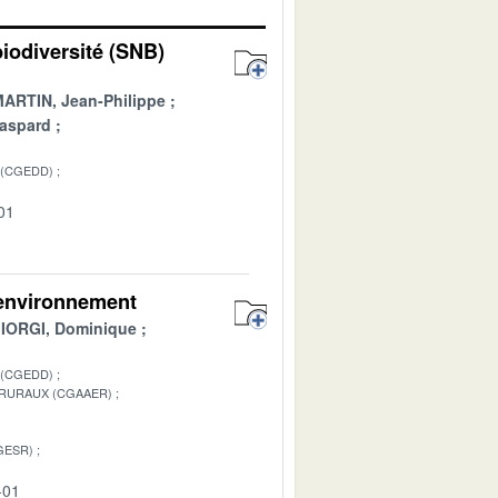
biodiversité (SNB)
ARTIN, Jean-Philippe
aspard
 (CGEDD)
01
 environnement
IORGI, Dominique
 (CGEDD)
 RURAUX (CGAAER)
GESR)
-01