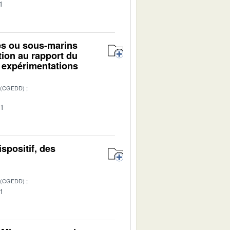
1
mes ou sous-marins
ion au rapport du
 expérimentations
 (CGEDD)
01
ispositif, des
 (CGEDD)
01