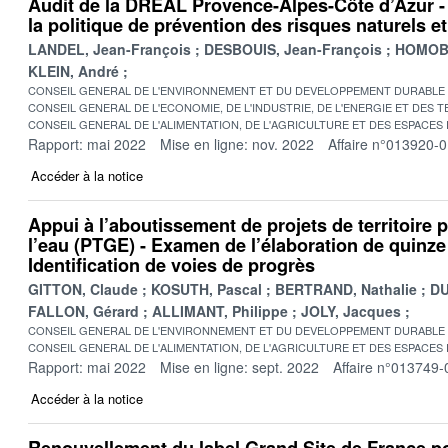
Audit de la DREAL Provence-Alpes-Côte d’Azur -
la politique de prévention des risques naturels e
LANDEL, Jean-François
DESBOUIS, Jean-François
HOMOBO
KLEIN, André
CONSEIL GENERAL DE L'ENVIRONNEMENT ET DU DEVELOPPEMENT DURABLE
CONSEIL GENERAL DE L'ECONOMIE, DE L'INDUSTRIE, DE L'ENERGIE ET DES 
CONSEIL GENERAL DE L'ALIMENTATION, DE L'AGRICULTURE ET DES ESPACES
Rapport: mai 2022
Mise en ligne: nov. 2022
Affaire n°013920-
Accéder à la notice
Appui à l’aboutissement de projets de territoire 
l’eau (PTGE) - Examen de l’élaboration de quinz
Identification de voies de progrès
GITTON, Claude
KOSUTH, Pascal
BERTRAND, Nathalie
DU
FALLON, Gérard
ALLIMANT, Philippe
JOLY, Jacques
CONSEIL GENERAL DE L'ENVIRONNEMENT ET DU DEVELOPPEMENT DURABLE
CONSEIL GENERAL DE L'ALIMENTATION, DE L'AGRICULTURE ET DES ESPACES
Rapport: mai 2022
Mise en ligne: sept. 2022
Affaire n°013749-
Accéder à la notice
Renouvellement du label Grand Site de France pou