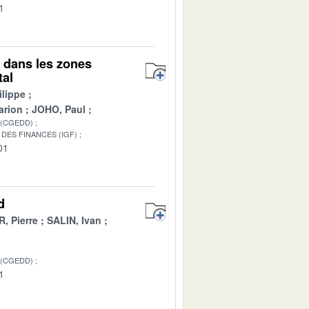
1
s dans les zones
tal
lippe
arion
JOHO, Paul
 (CGEDD)
DES FINANCES (IGF)
01
d
, Pierre
SALIN, Ivan
 (CGEDD)
1