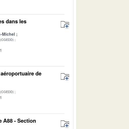
es dans les
-Michel
 (CGEDD)
01
 aéroportuaire de
 (CGEDD)
01
e A88 - Section