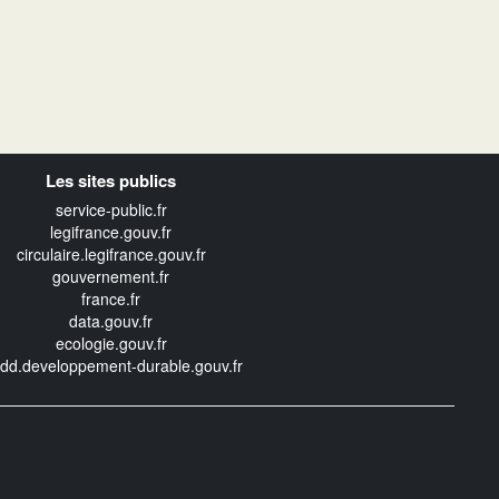
Les sites publics
service-public.fr
legifrance.gouv.fr
circulaire.legifrance.gouv.fr
gouvernement.fr
france.fr
data.gouv.fr
ecologie.gouv.fr
edd.developpement-durable.gouv.fr