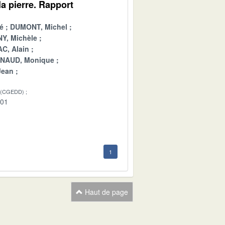
a pierre. Rapport
é
DUMONT, Michel
Y, Michèle
C, Alain
INAUD, Monique
Jean
 (CGEDD)
-01
1
Haut de page