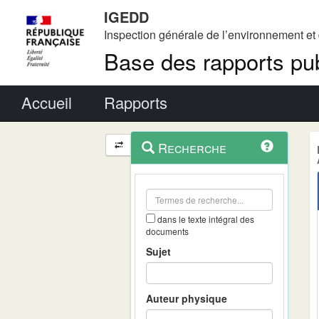
IGEDD
Inspection générale de l’environnement e
Base des rapports pub
Menu principal
Accueil
Rapports
Menu
Navigation
Recherche
contextuel
et
outils
annexes
dans le texte intégral des
documents
Sujet
Auteur physique