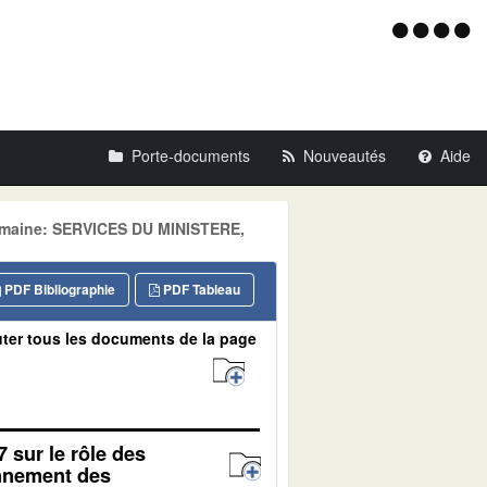
Menu
d'acce
Porte-documents
Nouveautés
Aide
omaine: SERVICES DU MINISTERE,
PDF Bibliographie
PDF Tableau
ter tous les documents de la page
7 sur le rôle des
onnement des