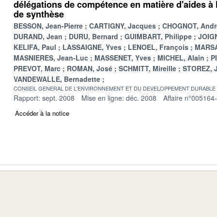
délégations de compétence en matière d'aides à l
de synthèse
BESSON, Jean-Pierre
CARTIGNY, Jacques
CHOGNOT, Andr
DURAND, Jean
DURU, Bernard
GUIMBART, Philippe
JOIGN
KELIFA, Paul
LASSAIGNE, Yves
LENOEL, François
MARSA
MASNIERES, Jean-Luc
MASSENET, Yves
MICHEL, Alain
P
PREVOT, Marc
ROMAN, José
SCHMITT, Mireille
STOREZ, 
VANDEWALLE, Bernadette
CONSEIL GENERAL DE L'ENVIRONNEMENT ET DU DEVELOPPEMENT DURABLE
Rapport: sept. 2008
Mise en ligne: déc. 2008
Affaire n°005164
Accéder à la notice