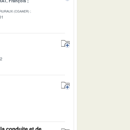
AT, François
 RURAUX (CGAAER)
01
02
1
la conduite et de