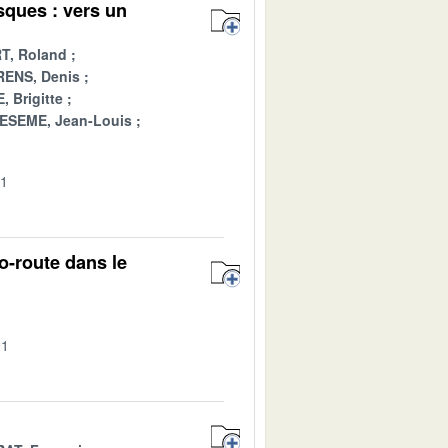
sques : vers un
T, Roland
ENS, Denis
 Brigitte
ESEME, Jean-Louis
01
o-route dans le
01