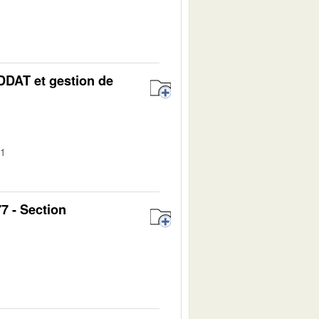
DDAT et gestion de
01
7 - Section
1