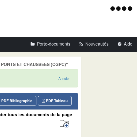
Menu
d'acce
Porte-documents
Nouveautés
Aide
DES PONTS ET CHAUSSEES (CGPC)"
Annuler
PDF Bibliographie
PDF Tableau
ter tous les documents de la page