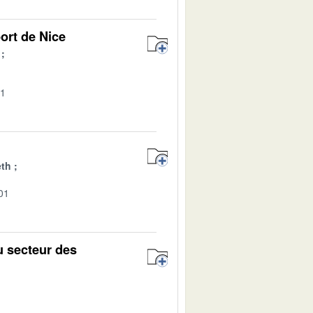
ort de Nice
01
eth
01
u secteur des
1