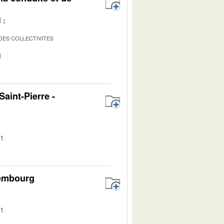
l
 DES COLLECTIVITES
1
aint-Pierre -
01
ttembourg
01