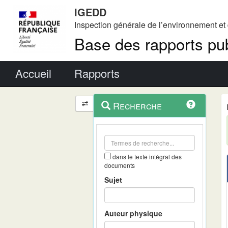
IGEDD
Inspection générale de l’environnement e
Base des rapports pub
Menu principal
Accueil
Rapports
Menu
Navigation
Recherche
contextuel
et
outils
annexes
dans le texte intégral des
documents
Sujet
Auteur physique