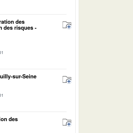
oration des
 des risques -
01
uilly-sur-Seine
01
ion des