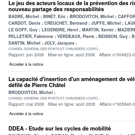
Le jeu des acteurs locaux de la prévention des ri
nouveau partage des responsabilités
BADRE, Michel
BINET, Eric
BRODOVITCH, Michel
CAFFOR
CARDOT, Denis
CREUCHET, Bertrand
JUFFE, Michel
LAUR
LE GOFF, Guy
LEGENDRE, Henri
MARTIN, Xavier
MAZIERE,
PELLETIER, Fabienne
VERDEAUX, Pierre
BEISSON, Guy
B
DANTIN, Michel
JOLY, Jacques
CONSEIL GENERAL DES PONTS ET CHAUSSEES (CGPC)
Rapport: juin 2008
Mise en ligne: août 2008
Affaire n°004923-
Accéder à la notice
La capacité d'insertion d'un aménagement de vél
défilé de Pierre Châtel
BRODOVITCH, Michel
CONSEIL GENERAL DES PONTS ET CHAUSSEES (CGPC)
Rapport: mai 2008
Mise en ligne: août 2008
Affaire n°005840-
Accéder à la notice
DDEA - Etude sur les cycles de mobilité