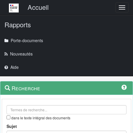
Menu principal
Accueil
Toggl
Rapports
Porte-documents
Nouveautés
Aide
Menu
Navigation
Recherche
contextuel
et
outils
annexes
dans le texte intégral des documents
Sujet