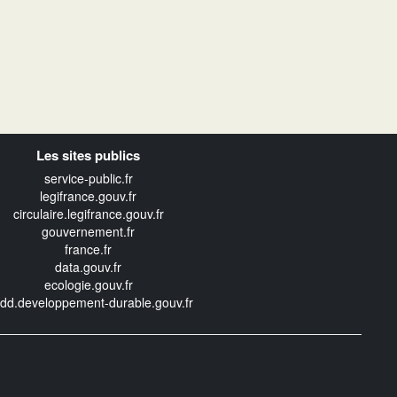
Les sites publics
service-public.fr
legifrance.gouv.fr
circulaire.legifrance.gouv.fr
gouvernement.fr
france.fr
data.gouv.fr
ecologie.gouv.fr
edd.developpement-durable.gouv.fr