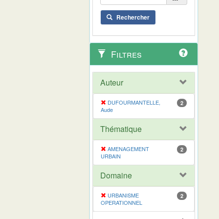
Rechercher
Filtres
Auteur
DUFOURMANTELLE,
2
Aude
Thématique
AMENAGEMENT
2
URBAIN
Domaine
URBANISME
2
OPERATIONNEL