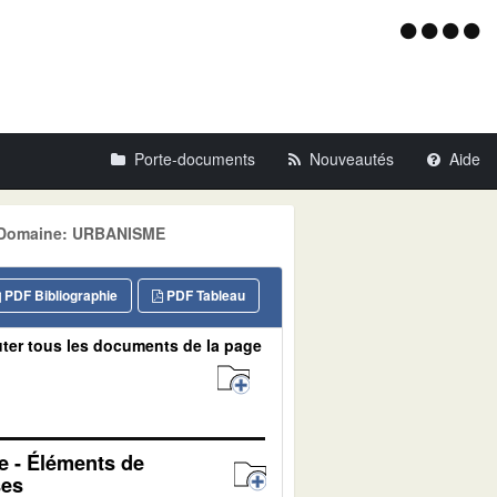
Menu
d'acce
Porte-documents
Nouveautés
Aide
, Domaine: URBANISME
PDF Bibliographie
PDF Tableau
ter tous les documents de la page
e - Éléments de
ses