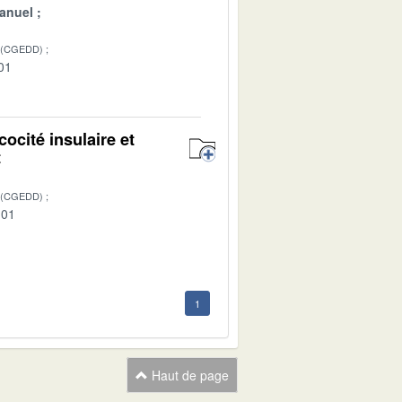
anuel
 (CGEDD)
01
ocité insulaire et
t
 (CGEDD)
-01
1
Haut de page