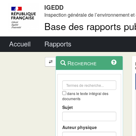
IGEDD
Inspection générale de l’environnement e
Base des rapports pub
Menu principal
Accueil
Rapports
Menu
Navigation
Recherche
contextuel
et
outils
annexes
dans le texte intégral des
documents
Sujet
Auteur physique