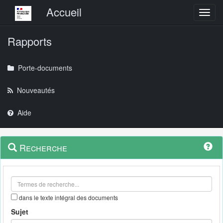
Menu principal
Accueil
Toggl
Rapports
Porte-documents
Nouveautés
Aide
Menu
Navigation
Recherche
contextuel
et
outils
annexes
dans le texte intégral des documents
Sujet