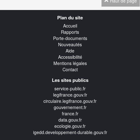
Haut de page
Navigation
Plan du site
transverse
Accueil
Rapports
Porte-documents
Nouveautés
Aide
Accessibilité
Mentions légales
Contact
Les sites publics
service-public.fr
legifrance.gouv.fr
circulaire.legifrance.gouv.fr
gouvernement.fr
france.fr
data.gouv.fr
ecologie.gouv.fr
igedd.developpement-durable.gouv.fr