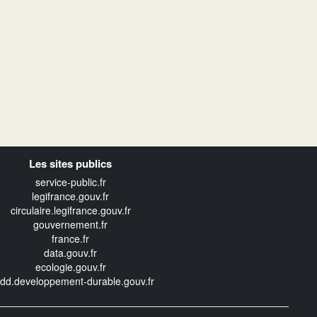
Les sites publics
service-public.fr
legifrance.gouv.fr
circulaire.legifrance.gouv.fr
gouvernement.fr
france.fr
data.gouv.fr
ecologie.gouv.fr
edd.developpement-durable.gouv.fr