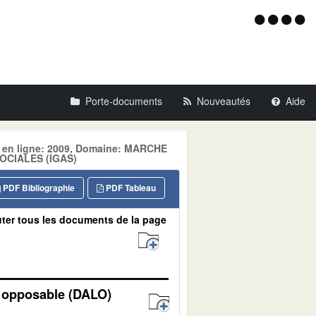
Menu
d'acce
Porte-documents
Nouveautés
Aide
se en ligne: 2009, Domaine: MARCHE
OCIALES (IGAS)
PDF Bibliographie
PDF Tableau
ter tous les documents de la page
t opposable (DALO)