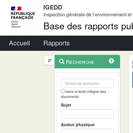
IGEDD
Inspection générale de l’environnement e
Base des rapports pub
Menu principal
Accueil
Rapports
Menu
Navigation
Recherche
contextuel
et
outils
annexes
dans le texte intégral des
documents
Sujet
Auteur physique