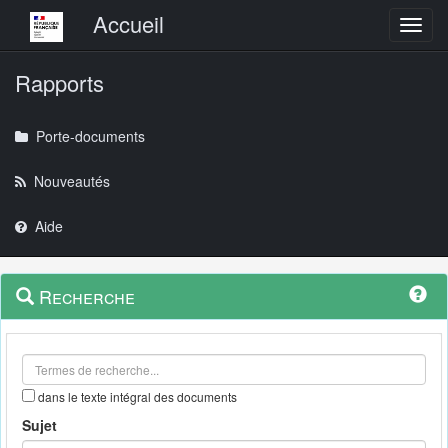
Menu principal
Accueil
Toggl
Rapports
Porte-documents
Nouveautés
Aide
Menu
Navigation
Recherche
contextuel
et
outils
annexes
dans le texte intégral des documents
Sujet