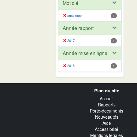
Mot clé
amarrage
1
Année rapport
2017
1
Année mise en ligne
2018
1
Navigation
Plan du site
transverse
Accueil
Rapports
Porte-documents
Nouveautés
Aide
Accessibilité
Mentions légales