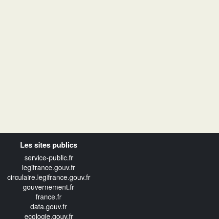
Les sites publics
service-public.fr
legifrance.gouv.fr
circulaire.legifrance.gouv.fr
gouvernement.fr
france.fr
data.gouv.fr
ecologie.gouv.fr