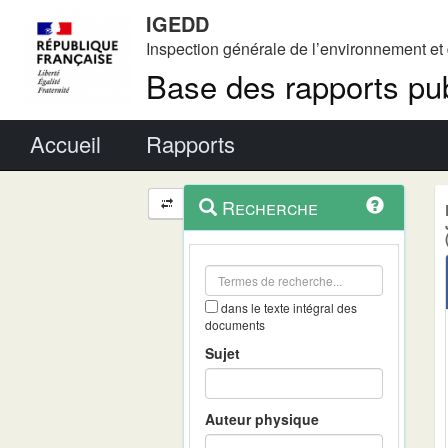
IGEDD
Inspection générale de l’environnement e
Base des rapports pub
Menu principal
Accueil
Rapports
Menu
Navigation
Recherche
contextuel
et
outils
annexes
dans le texte intégral des
documents
Sujet
Auteur physique