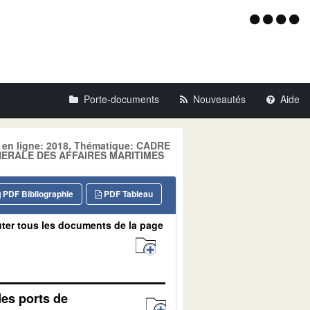
Menu
d'acce
Porte-documents
Nouveautés
Aide
e en ligne: 2018, Thématique: CADRE
ENERALE DES AFFAIRES MARITIMES
PDF Bibliographie
PDF Tableau
ter tous les documents de la page
des ports de