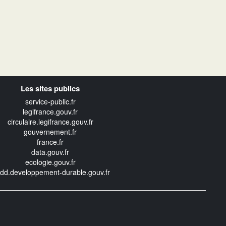
Les sites publics
service-public.fr
legifrance.gouv.fr
circulaire.legifrance.gouv.fr
gouvernement.fr
france.fr
data.gouv.fr
ecologie.gouv.fr
edd.developpement-durable.gouv.fr