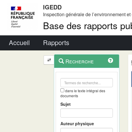
IGEDD
Inspection générale de l’environnement e
Base des rapports pub
Menu principal
Accueil
Rapports
Menu
Navigation
Recherche
contextuel
et
outils
annexes
dans le texte intégral des
documents
Sujet
Auteur physique