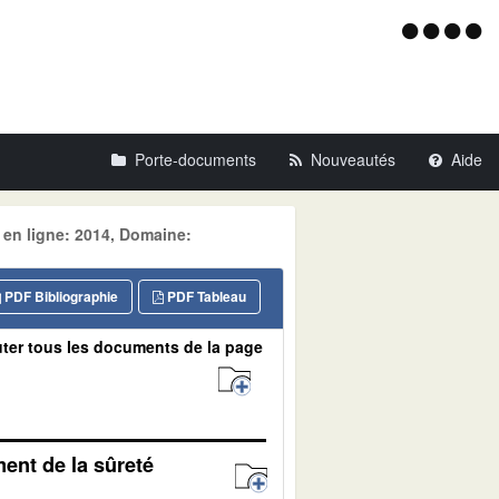
Menu
d'acce
Porte-documents
Nouveautés
Aide
 en ligne: 2014, Domaine:
PDF Bibliographie
PDF Tableau
ter tous les documents de la page
ent de la sûreté