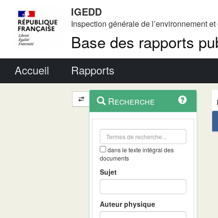
IGEDD
Inspection générale de l’environnement e
Base des rapports pub
Menu principal
Accueil
Rapports
Menu
Navigation
Recherche
contextuel
et
outils
annexes
dans le texte intégral des
documents
Sujet
Auteur physique