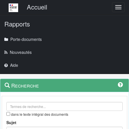
Menu principal
Accueil
Toggl
Rapports
Porte-documents
Nouveautés
Aide
Menu
Navigation
Recherche
contextuel
et
outils
annexes
dans le texte intégral des documents
Sujet