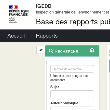
IGEDD
Inspection générale de l’environnement e
Base des rapports pub
Menu principal
Accueil
Rapports
Menu
Navigation
Recherche
contextuel
et
outils
annexes
dans le texte intégral des
documents
Sujet
Auteur physique