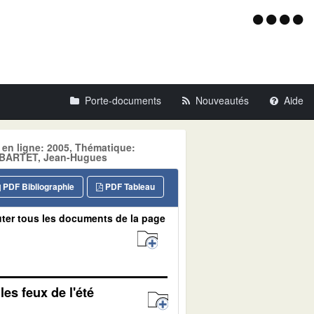
Menu
d'acce
Porte-documents
Nouveautés
Aide
 en ligne: 2005, Thématique:
BARTET, Jean-Hugues
PDF Bibliographie
PDF Tableau
ter tous les documents de la page
les feux de l'été