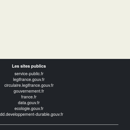
Les sites publics
service-public.fr
legifrance.gouv.fr
circulaire.legifrance.gouv.fr
gouvernement.fr
france.fr
data.gouv.fr
ecologie.gouv.fr
edd.developpement-durable.gouv.fr