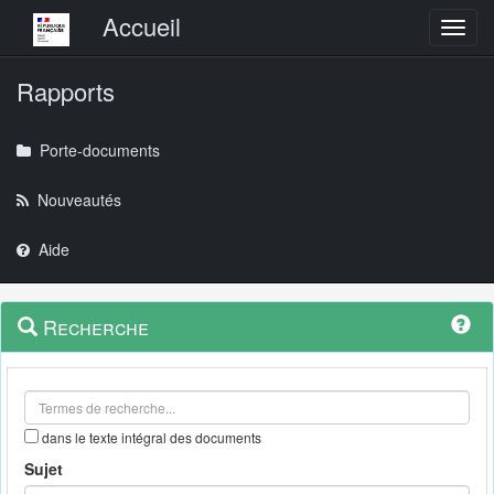
Menu principal
Accueil
Toggl
Rapports
Porte-documents
Nouveautés
Aide
Menu
Navigation
Recherche
contextuel
et
outils
annexes
dans le texte intégral des documents
Sujet