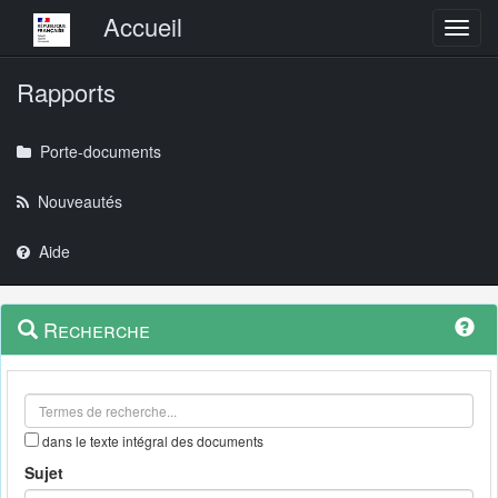
Menu principal
Accueil
Toggl
Rapports
Porte-documents
Nouveautés
Aide
Menu
Navigation
Recherche
contextuel
et
outils
annexes
dans le texte intégral des documents
Sujet