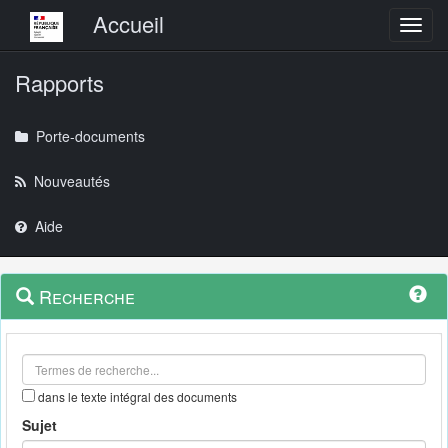
Menu principal
Accueil
Toggl
Rapports
Porte-documents
Nouveautés
Aide
Menu
Navigation
Recherche
contextuel
et
outils
annexes
dans le texte intégral des documents
Sujet