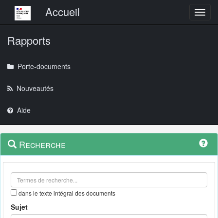
Menu principal
Accueil
Toggl
Rapports
Porte-documents
Nouveautés
Aide
Menu
Navigation
Recherche
contextuel
et
outils
annexes
dans le texte intégral des documents
Sujet