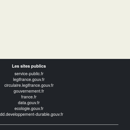
Les sites publics
service-public.fr
legifrance.gouv.fr
circulaire.legifrance.gouv.fr
gouvernement.fr
france.fr
data.gouv.fr
ecologie.gouv.fr
edd.developpement-durable.gouv.fr