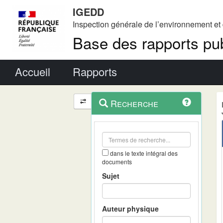
IGEDD
Inspection générale de l’environnement e
Base des rapports pub
Menu principal
Accueil
Rapports
Menu
Navigation
Recherche
contextuel
et
outils
annexes
dans le texte intégral des
documents
Sujet
Auteur physique