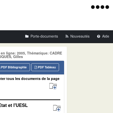
Menu
d'acce
Porte-documents
Nouveautés
Aide
e en ligne: 2005, Thématique: CADRE
QUES, Gilles
PDF Bibliographie
PDF Tableau
ter tous les documents de la page
tat et l'UESL