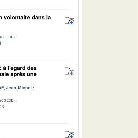
n volontaire dans la
 (CGEDD)
1
 à l'égard des
male après une
F, Jean-Michel
 (CGEDD)
03