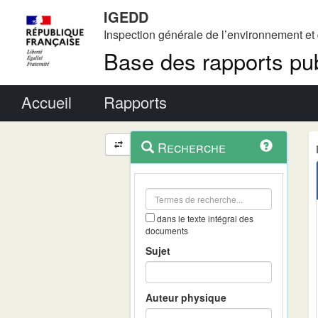
IGEDD
Inspection générale de l’environnement e
Base des rapports pub
Menu principal
Accueil
Rapports
Menu
Navigation
Recherche
contextuel
et
outils
annexes
dans le texte intégral des
documents
Sujet
Auteur physique