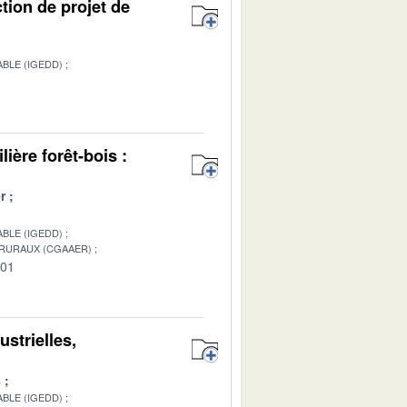
ction de projet de
BLE (IGEDD)
lière forêt-bois :
r
BLE (IGEDD)
 RURAUX (CGAAER)
-01
ustrielles,
s
BLE (IGEDD)