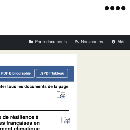
Menu
d'acce
Porte-documents
Nouveautés
Aide
PDF Bibliographie
PDF Tableau
ter tous les documents de la page
s de résilience à
es françaises en
ment climatique