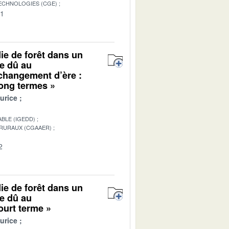
TECHNOLOGIES (CGE)
01
die de forêt dans un
ue dû au
changement d’ère :
long termes »
urice
BLE (IGEDD)
 RURAUX (CGAAER)
2
die de forêt dans un
ue dû au
ourt terme »
urice