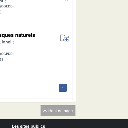
nt
 (CGEDD)
2
isques naturels
Lionel
 (CGEDD)
01
1
Haut de page
Les sites publics