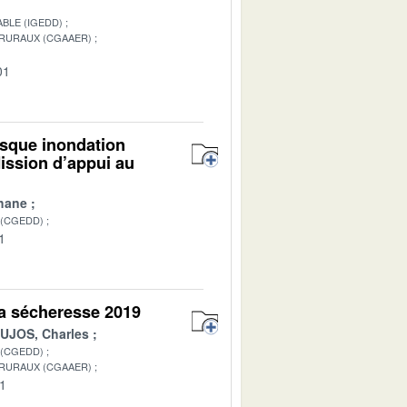
BLE (IGEDD)
 RURAUX (CGAAER)
01
isque inondation
ission d’appui au
hane
 (CGEDD)
1
 la sécheresse 2019
UJOS, Charles
 (CGEDD)
 RURAUX (CGAAER)
01