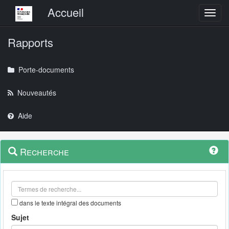
Menu principal
Accueil
Toggl
Rapports
Porte-documents
Nouveautés
Aide
Menu
Navigation
Recherche
contextuel
et
outils
annexes
dans le texte intégral des documents
Sujet