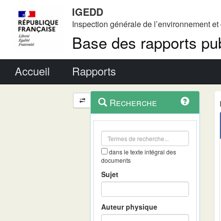
IGEDD
Inspection générale de l’environnement e
Base des rapports pub
Menu principal
Accueil
Rapports
Menu
Navigation
Recherche
contextuel
et
outils
annexes
dans le texte intégral des
documents
Sujet
Auteur physique