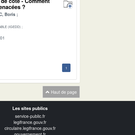
t de côte - Comment
menacées ?
, Boris
BLE (IGEDD)
-01
1
Haut de page
Les sites publics
service-public.fr
legifrance.gouv.fr
circulaire.legifrance.gouv.fr
gouvernement.fr