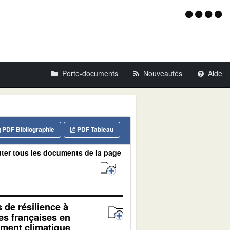
Menu
d'acce
Porte-documents
Nouveautés
Aide
PDF Bibliographie
PDF Tableau
ter tous les documents de la page
s de résilience à
es françaises en
ment climatique