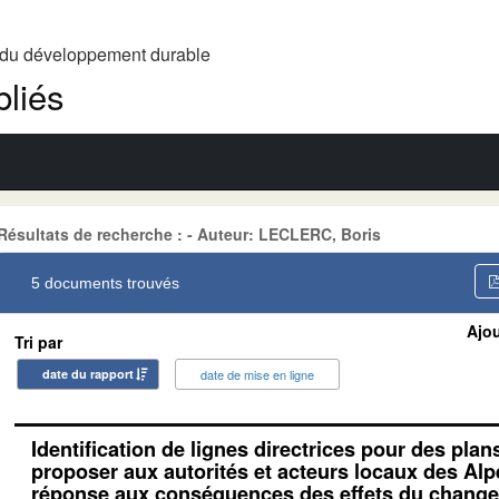
t du développement durable
liés
Résultats de recherche : - Auteur: LECLERC, Boris
5 documents trouvés
Ajou
Tri par
date du rapport
date de mise en ligne
Identification de lignes directrices pour des plan
proposer aux autorités et acteurs locaux des Alp
réponse aux conséquences des effets du change