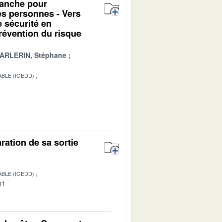
alanche pour
des personnes - Vers
e sécurité en
révention du risque
ARLERIN, Stéphane
BLE (IGEDD)
1
ration de sa sortie
BLE (IGEDD)
01