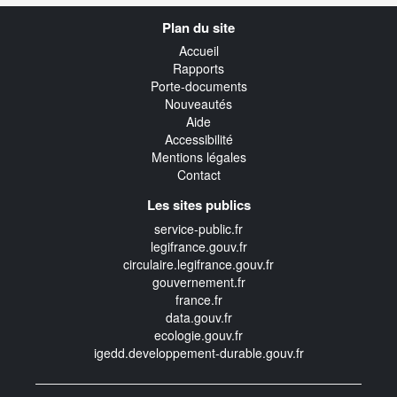
Navigation
Plan du site
transverse
Accueil
Rapports
Porte-documents
Nouveautés
Aide
Accessibilité
Mentions légales
Contact
Les sites publics
service-public.fr
legifrance.gouv.fr
circulaire.legifrance.gouv.fr
gouvernement.fr
france.fr
data.gouv.fr
ecologie.gouv.fr
igedd.developpement-durable.gouv.fr