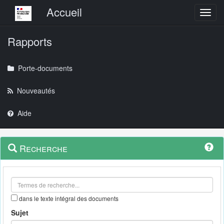
Menu principal
Accueil
Toggl
Rapports
Porte-documents
Nouveautés
Aide
Menu
Navigation
Recherche
contextuel
et
outils
annexes
dans le texte intégral des documents
Sujet