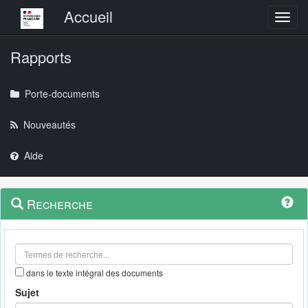
Menu principal
Accueil
Toggl
Rapports
Porte-documents
Nouveautés
Aide
Menu
Navigation
Recherche
contextuel
et
outils
annexes
dans le texte intégral des documents
Sujet