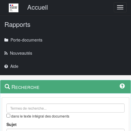
Menu principal
Accueil
Toggl
Rapports
Porte-documents
Nouveautés
Aide
Menu
Navigation
Recherche
contextuel
et
outils
annexes
dans le texte intégral des documents
Sujet