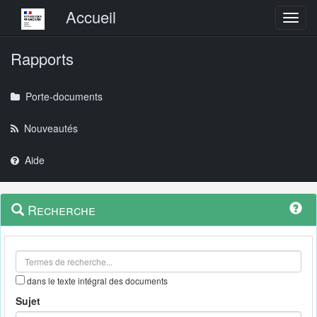
Menu principal
Accueil
Toggl
Rapports
Porte-documents
Nouveautés
Aide
Menu
Navigation
Recherche
contextuel
et
outils
annexes
dans le texte intégral des documents
Sujet