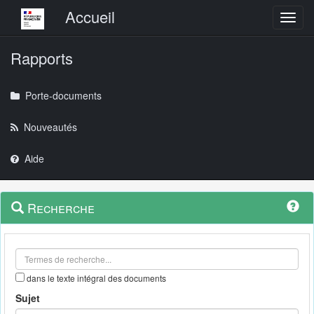
Menu principal
Accueil
Toggl
Rapports
Porte-documents
Nouveautés
Aide
Menu
Navigation
Recherche
contextuel
et
outils
annexes
dans le texte intégral des documents
Sujet