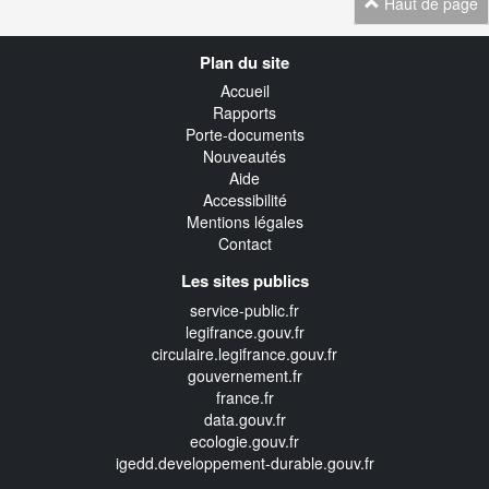
Haut de page
Navigation
Plan du site
transverse
Accueil
Rapports
Porte-documents
Nouveautés
Aide
Accessibilité
Mentions légales
Contact
Les sites publics
service-public.fr
legifrance.gouv.fr
circulaire.legifrance.gouv.fr
gouvernement.fr
france.fr
data.gouv.fr
ecologie.gouv.fr
igedd.developpement-durable.gouv.fr