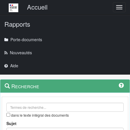
Menu principal
Accueil
Toggl
Rapports
Porte-documents
Nouveautés
Aide
Menu
Navigation
Recherche
contextuel
et
outils
annexes
dans le texte intégral des documents
Sujet