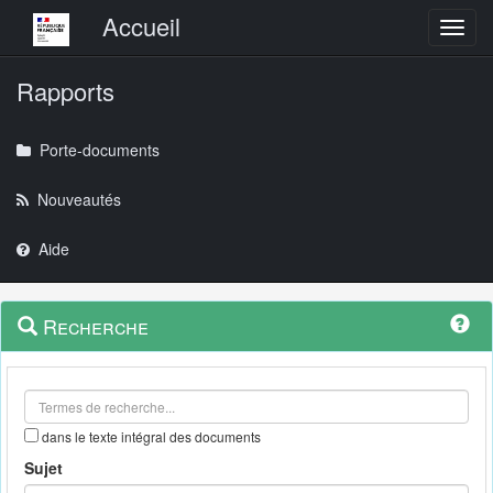
Menu principal
Accueil
Toggl
Rapports
Porte-documents
Nouveautés
Aide
Menu
Navigation
Recherche
contextuel
et
outils
annexes
dans le texte intégral des documents
Sujet