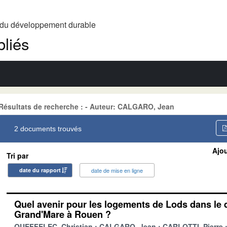
t du développement durable
liés
Résultats de recherche : - Auteur: CALGARO, Jean
2 documents trouvés
Ajou
Tri par
date du rapport
date de mise en ligne
Quel avenir pour les logements de Lods dans le q
Grand'Mare à Rouen ?
QUEFFELEC, Christian
CALGARO, Jean
CARLOTTI, Pierre