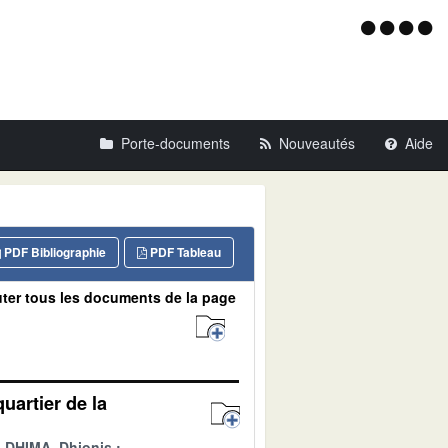
Menu
d'acce
Porte-documents
Nouveautés
Aide
PDF Bibliographie
PDF Tableau
ter tous les documents de la page
uartier de la
DHIMA, Dhionis