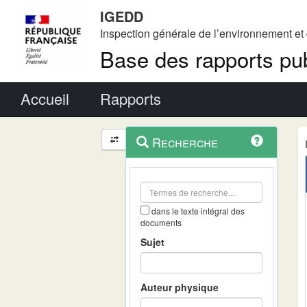
IGEDD
Inspection générale de l’environnement e
Base des rapports pub
Menu principal
Accueil
Rapports
Menu
Navigation
Recherche
contextuel
et
outils
annexes
dans le texte intégral des
documents
Sujet
Auteur physique