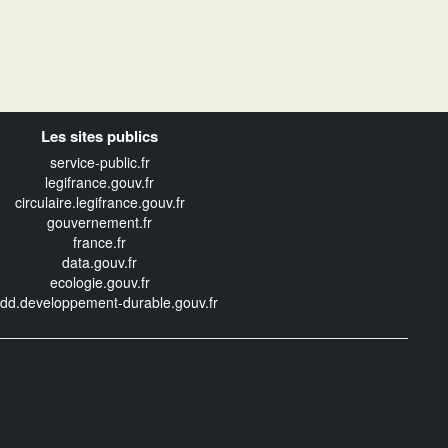
Les sites publics
service-public.fr
legifrance.gouv.fr
circulaire.legifrance.gouv.fr
gouvernement.fr
france.fr
data.gouv.fr
ecologie.gouv.fr
edd.developpement-durable.gouv.fr