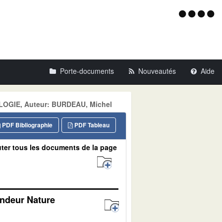
Menu
d'acce
Porte-documents
Nouveautés
Aide
COLOGIE, Auteur: BURDEAU, Michel
PDF Bibliographie
PDF Tableau
ter tous les documents de la page
andeur Nature