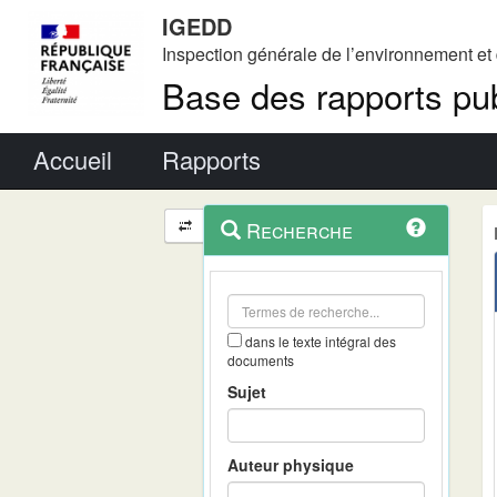
IGEDD
Inspection générale de l’environnement e
Base des rapports pub
Menu principal
Accueil
Rapports
Menu
Navigation
Recherche
contextuel
et
outils
annexes
dans le texte intégral des
documents
Sujet
Auteur physique